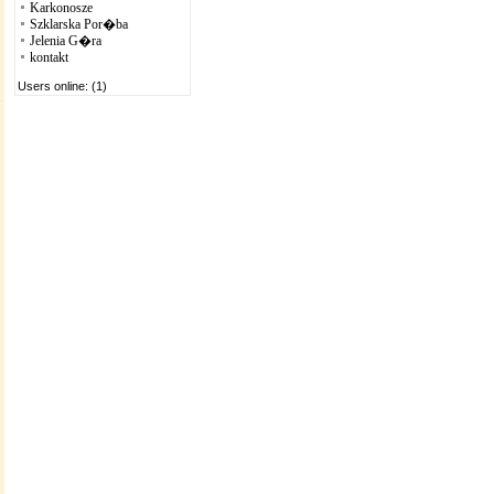
Karkonosze
Szklarska Por�ba
Jelenia G�ra
kontakt
Users online: (1)