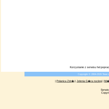
Korzystanie z serwisu hel.popr
Copyright © 2004-2026 Tenet 
|
Polanica Zdr�j
|
Jelenia G�ra noclegi
|
Mi�
Serwis
Copyri