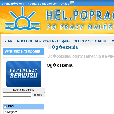
+strona g��wna
+dodaj do ulubionych
Urlaub
START
NOCLEGI
ROZRYWKA i US�UGI
OFERTY SPECJALNE
I
Og�oszenia
WYBIERZ KATEGORIE
Og�oszenia, oferty zapytania u�yt
Og�oszenia
Szukaj na stronie
LINKI
Karpacz