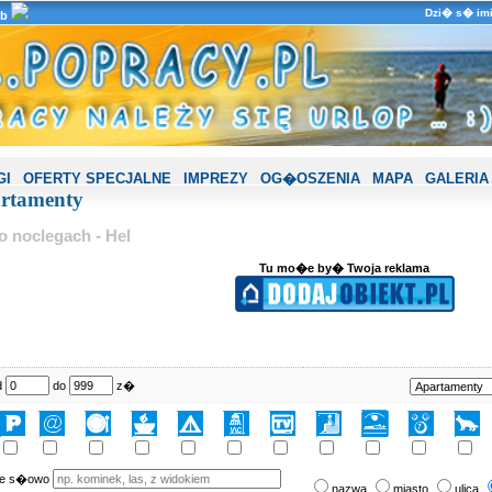
Dzi� s� imi
ub
GI
OFERTY SPECJALNE
IMPREZY
OG�OSZENIA
MAPA
GALERIA
artamenty
o noclegach - Hel
Tu mo�e by� Twoja reklama
d
do
z�
ne s�owo
nazwa
miasto
ulica