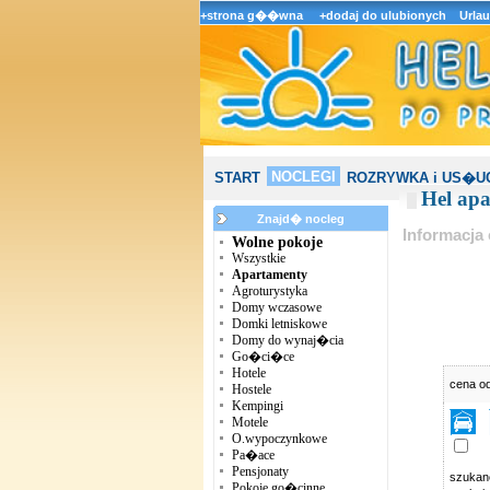
+strona g��wna
+dodaj do ulubionych
Urla
NOCLEGI
START
ROZRYWKA i US�U
Hel ap
Znajd� nocleg
Informacja 
Wolne pokoje
Wszystkie
Apartamenty
Agroturystyka
Domy wczasowe
Domki letniskowe
Domy do wynaj�cia
Go�ci�ce
Hotele
cena o
Hostele
Kempingi
Motele
O.wypoczynkowe
Pa�ace
Pensjonaty
szuka
Pokoje go�cinne