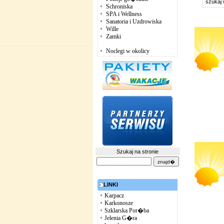
szukaj
Schroniska
SPA i Wellness
Sanatoria i Uzdrowiska
Wille
Zamki
Noclegi w okolicy
Szukaj na stronie
LINKI
Karpacz
Karkonosze
Szklarska Por�ba
Jelenia G�ra