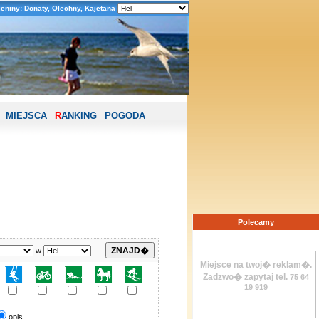
eniny: Donaty, Olechny, Kajetana
MIEJSCA
R
ANKING
POGODA
Polecamy
w
Miejsce na twoj� reklam�.
Zadzwo� zapytaj tel.
75 64
19 919
opis