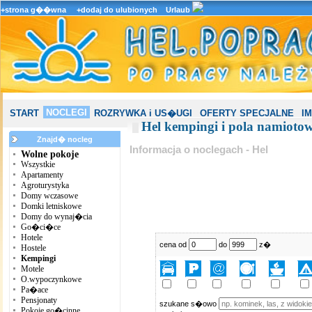
+strona g��wna
+dodaj do ulubionych
Urlaub
NOCLEGI
START
ROZRYWKA i US�UGI
OFERTY SPECJALNE
I
Hel kempingi i pola namioto
Znajd� nocleg
Informacja o noclegach - Hel
Wolne pokoje
Wszystkie
Apartamenty
Agroturystyka
Domy wczasowe
Domki letniskowe
Domy do wynaj�cia
Go�ci�ce
Hotele
cena od
do
z�
Hostele
Kempingi
Motele
O.wypoczynkowe
Pa�ace
Pensjonaty
szukane s�owo
Pokoje go�cinne