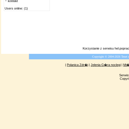
kontakt
Users online: (1)
Korzystanie z serwisu hel.popr
Copyright © 2004-2026 Tenet 
|
Polanica Zdr�j
|
Jelenia G�ra noclegi
|
Mi�
Serwis
Copyri