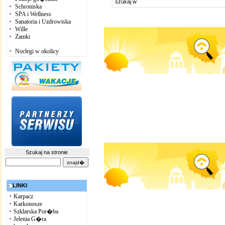
szukaj w
Schroniska
SPA i Wellness
Sanatoria i Uzdrowiska
Wille
Zamki
Noclegi w okolicy
Szukaj na stronie
LINKI
Karpacz
Karkonosze
Szklarska Por�ba
Jelenia G�ra