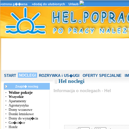
+strona g��wna
+dodaj do ulubionych
Urlaub
NOCLEGI
START
ROZRYWKA i US�UGI
OFERTY SPECJALNE
I
Hel noclegi
Znajd� nocleg
Informacja o noclegach - Hel
Wolne pokoje
Wszystkie
Apartamenty
Agroturystyka
Domy wczasowe
Domki letniskowe
Domy do wynaj�cia
Go�ci�ce
Hotele