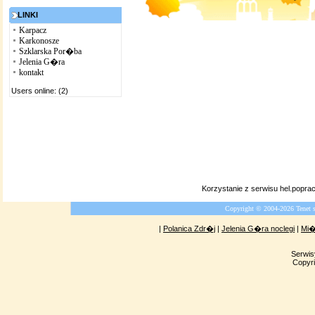
LINKI
Karpacz
Karkonosze
Szklarska Por�ba
Jelenia G�ra
kontakt
Users online: (2)
Korzystanie z serwisu hel.popr
Copyright © 2004-2026 Tenet 
|
Polanica Zdr�j
|
Jelenia G�ra noclegi
|
Mi�
Serwis
Copyri