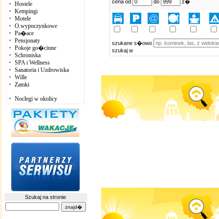
cena od
do
z�
Hostele
Kempingi
Motele
O.wypoczynkowe
Pa�ace
Pensjonaty
szukane s�owo
Pokoje go�cinne
szukaj w
Schroniska
SPA i Wellness
Sanatoria i Uzdrowiska
Wille
Zamki
Noclegi w okolicy
Szukaj na stronie